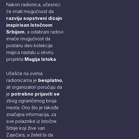
Nakon radionica, učesnici
će imati mogućnost da
razviju sopstveni dizajn
inspirisan Istočnom
Srbijom
, a odabrani radovi
imaće mogućnost da
postanu deo kolekcije
majica nastalu u okviru
projekta
Magija Istoka
.
Učešće na ovima
radionicama je
besplatno
,
ali organizatori poručuju da
je
potrebno prijaviti se
zbog ograničenog broja
mesta. Ono što je takođe
značajna informacija, za
sve polaznike iz Istočne
Srbije koji žive van
Zaječara, a želeli bi da