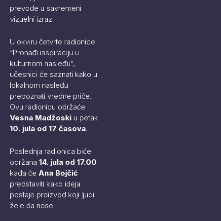
prevode u savremeni
vizuelni izraz.
U okviru četvrte radionice
“Pronađi inspiraciju u
kulturnom nasleđu”,
učesnici će saznati kako u
lokalnom nasleđu
prepoznati vredne priče.
Ovu radionicu održaće
Vesna Madžoski
u petak
10. jula od 17 časova
.
Poslednja radionica biće
održana
14. jula od 17.00
kada će
Ana Bojčić
predstaviti kako ideja
postaje proizvod koji ljudi
žele da nose.