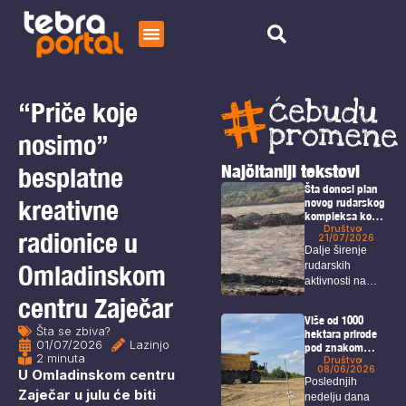
Početna
Čitaj
“Priče koje
O nama
nosimo”
Najčitaniji tekstovi
besplatne
Šta donosi plan
kreativne
novog rudarskog
kompleksa kod
Bora i Zaječara?
Društvo
radionice u
21/07/2026
Dalje širenje
Omladinskom
rudarskih
aktivnosti na
području Bora i
centru Zaječar
Zaječara
Više od 1000
intenzivno...
Šta se zbiva?
hektara prirode
01/07/2026
Lazinjo
pod znakom
2 minuta
pitanja: U planu
Društvo
08/06/2026
U Omladinskom centru
je izgradnja
Poslednjih
velikog
Zaječar u julu će biti
nedelju dana
rudarskog