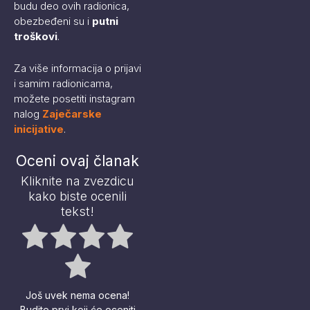
budu deo ovih radionica,
obezbeđeni su i
putni
troškovi
.
Za više informacija o prijavi
i samim radionicama,
možete posetiti instagram
nalog
Zaječarske
inicijative
.
Oceni ovaj članak
Kliknite na zvezdicu
kako biste ocenili
tekst!
Još uvek nema ocena!
Budite prvi koji će oceniti