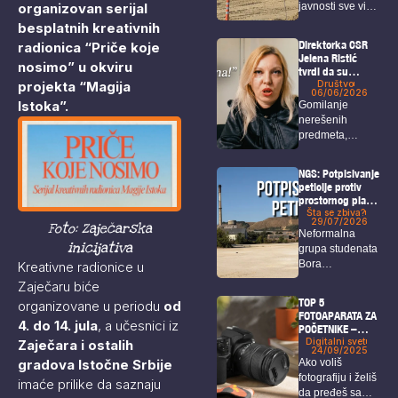
organizovan serijal
javnosti sve više
kompleksa u
blizini Zaječara
privlače pažnju
besplatnih kreativnih
istražni radovi...
Direktorka CSR
radionica “Priče koje
Jelena Ristić
nosimo” u okviru
tvrdi da su
projekta “Magija
navodi o čekanju
Društvo
06/06/2026
rešenja za isplatu
Istoka”.
Gomilanje
neistiniti –
nerešenih
Održan protest
predmeta,
ispred CSR
višemesečno
kašnjenje isplata
NGS: Potpisivanje
za porodilje,
peticije protiv
onkološke
prostornog plana
bolesnike...
i u Boru!
Šta se zbiva?
29/07/2026
Foto: Zaječarska
Neformalna
inicijativa
grupa studenata
Bora
Kreativne radionice u
organizovaće u
Zaječaru biće
petak akciju pod
TOP 5
organizovane u periodu
od
nazivom...
FOTOAPARATA ZA
4. do 14. jula
, a učesnici iz
POČETNIKE –
vodič
Digitalni svet
Zaječara i ostalih
24/09/2025
gradova Istočne Srbije
Ako voliš
fotografiju i želiš
imaće prilike da saznaju
da pređeš sa