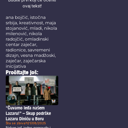
ovaj tekst!
ana bojčić
,
istočna
srbija
,
kreativnost
,
maja
stojanović
,
mladi
,
nikola
milenović
,
nikola
radojčić
,
omladinski
centar zaječar
,
radionice
,
savremeni
dizajn
,
vesna madžoski
,
zaječar
,
zaječarska
inicijativa
Pročitajte još:
“Čuvamo leđa našem
Lazaru!” – Skup podrške
Lazaru Diniću u Boru
Šta se zbiva?
21/08/2025
Nakon još jedne nepravde i