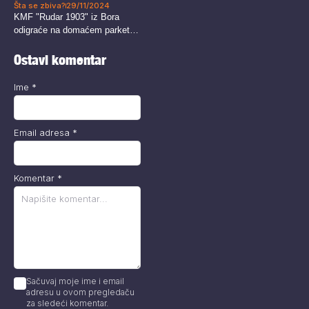
Šta se zbiva?
29/11/2024
KMF "Rudar 1903" iz Bora
odigraće na domaćem parketu
u...
Ostavi komentar
Ime
*
Email adresa
*
Komentar
*
Sačuvaj moje ime i email
adresu u ovom pregledaču
za sledeći komentar.