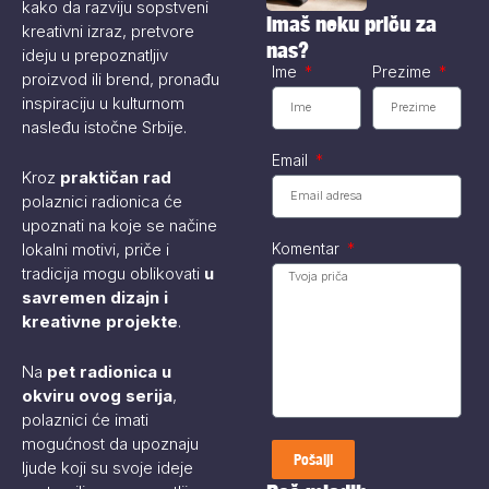
kako da razviju sopstveni
mobilnog
Imaš neku priču za
kreativni izraz, pretvore
telefona...
nas?
ideju u prepoznatljiv
Ime
Prezime
proizvod ili brend, pronađu
inspiraciju u kulturnom
nasleđu istočne Srbije.
Email
Kroz
praktičan rad
polaznici radionica će
upoznati na koje se načine
Komentar
lokalni motivi, priče i
tradicija mogu oblikovati
u
savremen dizajn i
kreativne projekte
.
Na
pet radionica u
okviru ovog serija
,
polaznici će imati
mogućnost da upoznaju
Pošalji
ljude koji su svoje ideje