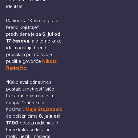
identitet.
Radionica “Kako se gradi
brend koji traje”,
predviđena je za
6. jul od
17 časova
, a o tome kako
ideja postaje brend i
pronalazi put do svoje
publike govoriće
Nikola
Radojčić
.
“Kako svakodnevnica
postaje umetnost” biće
treća radionica u okviru
serijala “Priče koje
nosimo”.
Maja Stojanović
će polaznicima
8. jula od
17.00
održati radionicu o
tome kako se lokalni
motivi, jezik i nasleđe