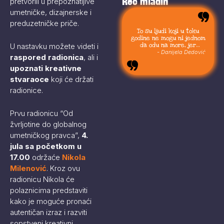
Reč mladih
pretvorili u prepoznatljive
umetničke, dizajnerske i
preduzetničke priče.
To su ljudi koji u toku
godine ne mogu ni jednom
da odu na more, jer
U nastavku možete videti i
moraju da budu uvek sa
- Danijela Dedović
raspored radionica
, ali i
svojom stokom.
upoznati kreativne
stvaraoce
koji će držati
radionice.
Prvu radionicu “Od
žvrljotine do globalnog
umetničkog pravca”,
4.
jula sa početkom u
17.00
održaće
Nikola
Milenović
. Kroz ovu
radionicu Nikola će
polaznicima predstaviti
kako je moguće pronaći
autentičan izraz i razviti
sopstveni kreativni