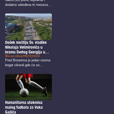
dodatno određena tri meseca
kućnog...
Doček moštiju Sv. vladike
Nikolaja Velimirovića u
hramu Svetog Georgija u
Šta se zbiva?
15/11/2024
Boru
Pred Boranima je jedan veoma
bogat vikend gde će se...
Humanitarna utakmica
malog fudbala za Vuka
Gačića