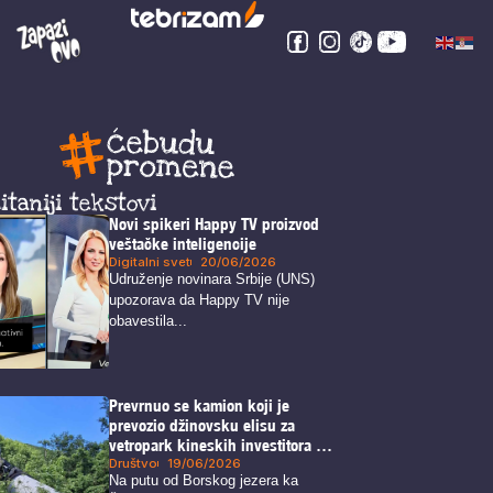
itaniji tekstovi
Novi spikeri Happy TV proizvod
veštačke inteligencije
Digitalni svet
20/06/2026
Udruženje novinara Srbije (UNS)
upozorava da Happy TV nije
obavestila...
Prevrnuo se kamion koji je
prevozio džinovsku elisu za
vetropark kineskih investitora na
Crnom vrhu kod Borskog jezera
Društvo
19/06/2026
Na putu od Borskog jezera ka