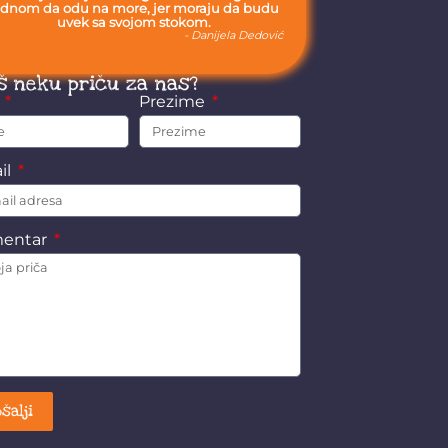
ednom da odu na more, jer moraju da budu
uvek sa svojom stokom.
- Danijela Dedović
š neku priču za nas?
e
Prezime
il
entar
šalji