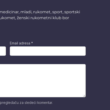
medicinar
,
mladi
,
rukomet
,
sport
,
sportski
rukomet
,
ženski rukometni klub bor
Email adresa
*
 pregledaču za sledeći komentar.