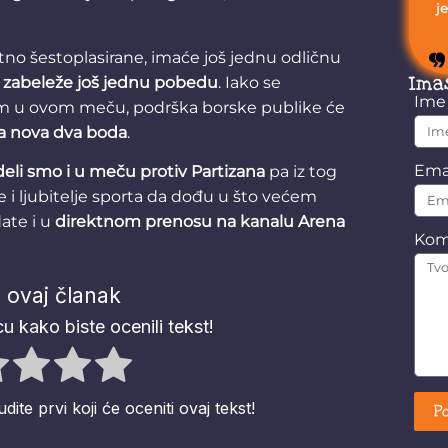
j
no šestoplasirane, imaće još jednu odličnu
Ima
zabeleže još jednu pobedu
. Iako se
Im
m u ovom meču, podrška borske publike će
za nova dva boda
.
Ema
deli smo i u meču protiv Partizana
pa iz tog
e i ljubitelje sporta da dođu u što većem
ate i u
direktnom prenosu na kanalu Arena
Kom
 ovaj članak
u kako biste ocenili tekst!
te prvi koji će oceniti ovaj tekst!
Po