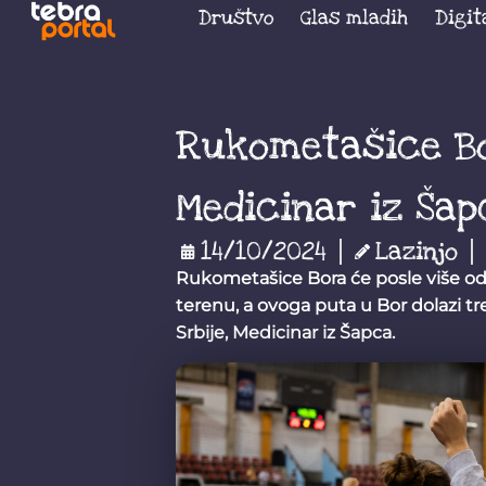
Društvo
Glas mladih
Digit
Rukometašice B
Medicinar iz Šap
14/10/2024
Lazinjo
Rukometašice Bora će posle više od
terenu, a ovoga puta u Bor dolazi t
Srbije, Medicinar iz Šapca.