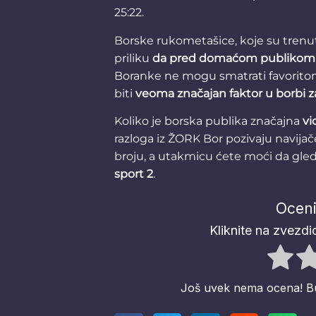
25:22.
Borske rukometašice, koje su trenut
priliku
da pred domaćom publikom 
Boranke ne mogu smatrati favorito
biti
veoma značajan faktor u borbi 
Koliko je borska publika značajna
vi
razloga iz ŽORK Bor pozivaju navijač
broju, a utakmicu ćete moći da gled
sport 2
.
Oceni
Kliknite na zvezdic
Još uvek nema ocena! Budi