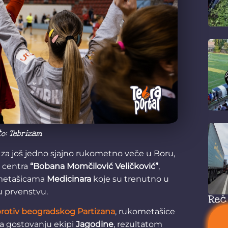
to: Tebrizam
 za još jedno sjajno rukometno veče u Boru,
g centra
“Bobana Momčilović Veličković”
,
ometašicama
Medicinara
koje su trenutno u
 u prvenstvu.
Reč
rotiv beogradskog Partizana
, rukometašice
a gostovanju ekipi
Jagodine
, rezultatom