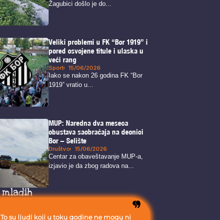
Žagubici došlo je do...
Veliki problemi u FK “Bor 1919” i
pored osvojene titule i ulaska u
veći rang
Sport
15/06/2026
Iako se nakon 26 godina FK “Bor
1919” vratio u...
MUP: Naredna dva meseca
obustava saobraćaja na deonici
Bor – Selište
Društvo
15/06/2026
Centar za obaveštavanje MUP-a,
izjavio je da zbog radova na...
 mladih
To su ljudi koji u toku godine ne mogu ni