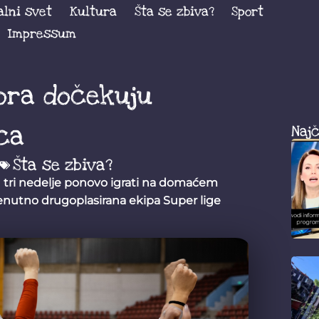
alni svet
Kultura
Šta se zbiva?
Sport
Impressum
ora dočekuju
ca
Najč
Šta se zbiva?
 tri nedelje ponovo igrati na domaćem
renutno drugoplasirana ekipa Super lige