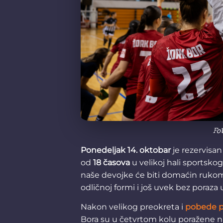
Fo
Ponedeljak 14. oktobar
je rezervisan
od
18 časova
u velikoj hali sportsko
naše devojke će biti domaćin ruk
odličnoj formi i još uvek bez poraza
Nakon velikog preokreta i
pobede p
Bora su u četvrtom kolu poražene n