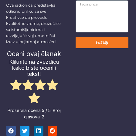
Ova radionica predstavlja
odličnu priliku za sve
kreativce da provedu
kvalitetno vreme, družeći se
sa istomišljenicima i
razvijajući svoj umetnički
izraz u prijatnoj atmosferi.
Pošalji
Oceni ovaj članak
Kliknite na zvezdicu
kako biste ocenili
tekst!
Prosečna ocena
5
/ 5. Broj
glasova:
2