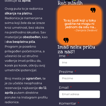
očekuje
13. aprila
.
svetu nakon što
Reč mladih
je...
Ovog puta to je radionica
slikanja na platnu
.
Radionica je namenjena
To su ljudi koji u toku
svima koji žele da se izraze
godine ne mogu ni
jednom da odu na
kroz umetnost, bez obzira
more, jer moraju da
- Danijela Dedović
na prethodno iskustvo. Sav
budu uvek sa svojom
stokom.
materijal je
obezbeđen
, kao
i
dva besplatna pića
.
Imaš neku priču
Program je posebno
za nas?
prilagođen početnicima, a
Ime
učesnici će uz stručno
vođenje imati priliku da,
korak po korak, otkriju svoj
umetnički potencijal.
Prezime
Broj mesta je
ograničen
, te
je za učešće neophodna
Email
rezervacija najkasnije
do 12.
aprila
putem direktne
poruke na
Instagram profilu
radionice
.
Komentar