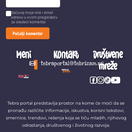
Sačuvaj moje ime i email
adresu u ovom pregledaču
za sledeći komentar.
Meni
Kontakt
Društvene
mreže
tebraportal@tebrizam.rs
Digitalni svet
Glas mladih
Zapazi ovo
Šta se zbiva?
Tebra portal predstavlja prostor na kome će moći da se
pronađu različite informacije, iskustva, korisni tekstovi,
smernice, trendovi, rešenja koja se tiču mladih, njihovog
odrastanja, društvenog i životnog razvoja.