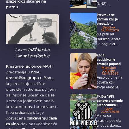
izraze kroz slikanje na
(UNS)
platnu.
upozorava da
Happy TV nije
Prevrnuo se
obavestila...
kamion koji je
prevozio
džinovsku elisu
Društvo
19/06/2026
za vetropark
Na putu od
kineskih
Borskog jezera
investitora na
ka Žagubici
Crnom vrhu kod
Izvor: Instagram
Borskog jezera
došlo je do...
Kada
@mart.radionice
potiskivanje
emocija popusti
Kreativne radionice MART
Mentalno
zdravlje
predstavljaju
novu
12/11/2023
Apsolutno nema
umetničku grupu u Boru
,
čoveka koji
koja realizuje različite
svoje emocije
projekte i radionice s ciljem
može u
da inspiriše učesnike da se
FK Bor 1919
potpunosti da...
ponovo promenio
izraze na jedinstven način
predsednika i
kroz umetnost i kreativnost.
rukovodstvo
Sport
03/07/2026
Prva radionica bila je
kluba
Velika se
posvećena
oslikavanju čaša
prašina podigla
za vino
, dok nas već sledeća
u fudbalskom