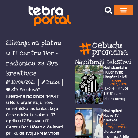
Slikanje na platnu
u IT centru Bor –
Najčitaniji tekstovi
radionica za sve
Novi skandal u
kreativce
FK Bor 1919:
Uhapšeni bivši
predsednik,
Sport
10/04/2025
Danke
17/07/2026
sekretar i igrači
Iako je FK “Bor
Šta se zbiva?
1919” nakon
Kreativne radionice “MART”
izbora novog
u Boru organizuju novu
predsednika i...
umetničku radionicu, koja
Novi spikeri
će se održati u subotu, 13.
Happy TV
proizvod
aprila u 17 časova u IT
veštačke
Digitalni svet
Centru Bor. Učesnici će imati
20/06/2026
inteligencije
Udruženje
priliku da svoju kreativnost
novinara Srbije