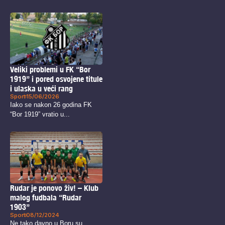
Vladimirovićem, napravila...
Veliki problemi u FK “Bor
1919” i pored osvojene titule
i ulaska u veći rang
Sport
15/06/2026
Iako se nakon 26 godina FK
“Bor 1919” vratio u...
Rudar je ponovo živ! – Klub
malog fudbala “Rudar
1903”
Sport
08/12/2024
Ne tako davno u Boru su