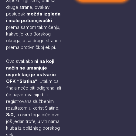
Srpskoj ligi Istok, dok sa
druge strane, ovakav
postupak
možda izgleda
i malo potcenjivački
prema samom takmičenju,
kakvo je kup Borskog
okruga, a sa druge strane i
prema protivničkoj ekipi.
Ovo svakako
ni na koji
način ne umanjuje
uspeh koji je ostvario
OFK “Slatina”
. Utakmica
finala neće biti odigrana, ali
će najverovatnije biti
registrovana službenim
rezultatom u korist Slatine,
3:0,
a osim toga biće ovo
još jedan trofej u vitrinama
kluba iz obližnjeg borskog
sela.