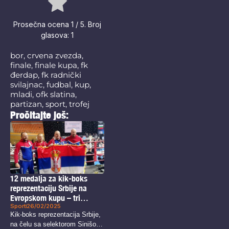
Prosečna ocena
1
/ 5. Broj
glasova:
1
bor
,
crvena zvezda
,
finale
,
finale kupa
,
fk
đerdap
,
fk radnički
svilajnac
,
fudbal
,
kup
,
mladi
,
ofk slatina
,
partizan
,
sport
,
trofej
Pročitajte još:
12 medalja za kik-boks
reprezentaciju Srbije na
Evropskom kupu – tri
Sport
26/02/2025
medalje idu u Bor
Kik-boks reprezentacija Srbije,
na čelu sa selektorom Sinišom