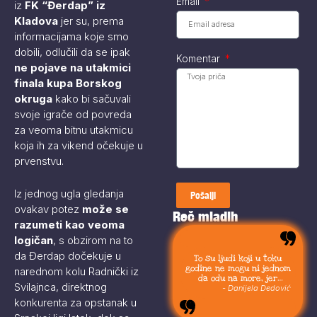
Email
iz
FK “Đerdap” iz
Kladova
jer su, prema
informacijama koje smo
dobili, odlučili da se ipak
Komentar
ne pojave na utakmici
finala kupa Borskog
okruga
kako bi sačuvali
svoje igrače od povreda
za veoma bitnu utakmicu
koja ih za vikend očekuje u
prvenstvu.
Iz jednog ugla gledanja
Pošalji
ovakav potez
može se
Reč mladih
razumeti kao veoma
logičan
, s obzirom na to
da Đerdap dočekuje u
To su ljudi koji u toku
godine ne mogu ni jednom
narednom kolu Radnički iz
da odu na more, jer
Svilajnca, direktnog
moraju da budu uvek sa
- Danijela Dedović
svojom stokom.
konkurenta za opstanak u