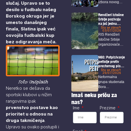
slučaj. Upravo se to
izbora novog
predsednika i...
desilo u fudbalu našeg
Rendžeri Istočne
Borskog okruga jer je
Srbije pozivaju
umesto današnjeg
na još jednu
akciju odbrane
Šta se zbiva?
finala, Slatina ipak već
03/07/2026
Homolja
osvojila fudbalski kup
RIS Rendžeri
Istočne Srbije
bez odigravanja meča.
organizovaće
sabor pod
sloganom “Da
NGS: Potpisivanje
vratimo...
peticije protiv
prostornog plana
i u Boru!
Šta se zbiva?
29/07/2026
Neformalna
Foto: Unsplash
grupa studenata
Bora
Neretko se dešava da
organizovaće u
Imaš neku priču za
sportski klubovi u nižim
petak akciju pod
rangovima ipak
nas?
nazivom...
prvenstvo postave kao
Ime
Prezime
prioritet u odnosu na
druga takmičenja
.
Upravo su ovako postupili i