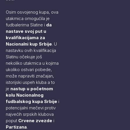
Osim osvojenog kupa, ova
utakmica omogućila je
fudbalerima Slatine i
da
nastave svoj put u
kvalifikacijama za
Nacionalni kup Srbije
. U
nastavku ovih kvalifikacija
Slatinu očekuje još
nekoliko utakmica u kojima
ukoliko ostvari pobede,
može napraviti značajan,
istorijski uspeh kluba a to
je
nastup u početnom
kolu Nacionalnog
fudbalskog kupa Srbije
i
potencijalni mečevi protiv
najvećih srpskih klubova
poput
Crvene zvezde
i
Partizana
.