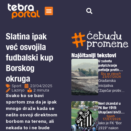
Početna
Čitaj
Slatina ipak
O nama
već osvojila
Najčitaniji tekstovi
fudbalski kup
U subotu
Borskog
potpisivanje
peticije protiv
potencijalnog
Šta se zbiva?
okruga
23/07/2026
štetnog
Građanska
rudarenja
Sport
23/04/2025
inicijativa
nadomak
Lazinjo
2 minuta
“Zaječar protiv
Zaječara
Svako ko se bavi
rudnika, ne
želim da se
sportom zna da je ipak
Novi skandal u
selim”...
mnogo draže kada se
FK Bor 1919:
Uhapšeni bivši
nešto osvoji direktnom
predsednik,
Sport
17/07/2026
borbom na terenu, ali
sekretar i igrači
Iako je FK “Bor
nekada to i ne bude
1919” nakon