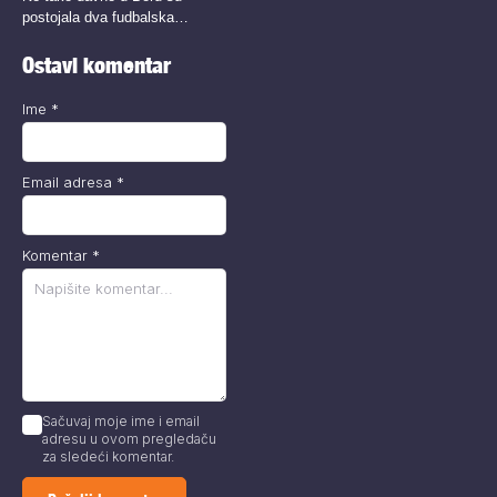
postojala dva fudbalska
kluba,...
Ostavi komentar
Ime
*
Email adresa
*
Komentar
*
Sačuvaj moje ime i email
adresu u ovom pregledaču
za sledeći komentar.