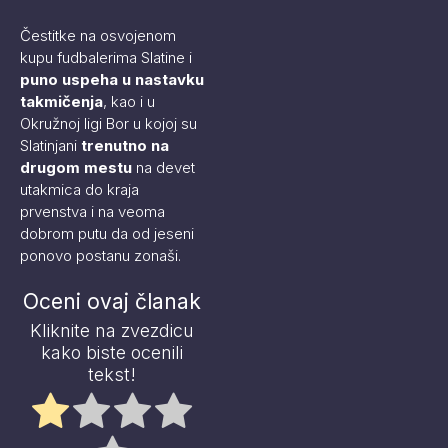
Čestitke na osvojenom
kupu fudbalerima Slatine i
puno uspeha u nastavku
takmičenja
, kao i u
Okružnoj ligi Bor u kojoj su
Slatinjani
trenutno na
drugom mestu
na devet
utakmica do kraja
prvenstva i na veoma
dobrom putu da od jeseni
ponovo postanu zonaši.
Oceni ovaj članak
Kliknite na zvezdicu
kako biste ocenili
tekst!