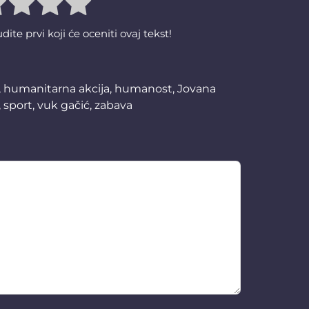
te prvi koji će oceniti ovaj tekst!
,
humanitarna akcija
,
humanost
,
Jovana
,
sport
,
vuk gačić
,
zabava