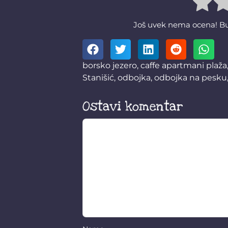
Još uvek nema ocena! Budi
borsko jezero
,
caffe apartmani plaža
Stanišić
,
odbojka
,
odbojka na pesku
Ostavi komentar