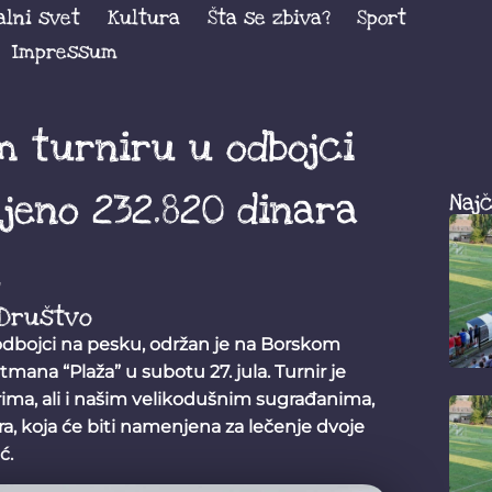
alni svet
Kultura
Šta se zbiva?
Sport
Impressum
 turniru u odbojci
jeno 232.820 dinara
Najč
u
Društvo
odbojci na pesku, održan je na Borskom
mana “Plaža” u subotu 27. jula. Turnir je
čarima, ali i našim velikodušnim sugrađanima,
ra, koja će biti namenjena za lečenje dvoje
ć.