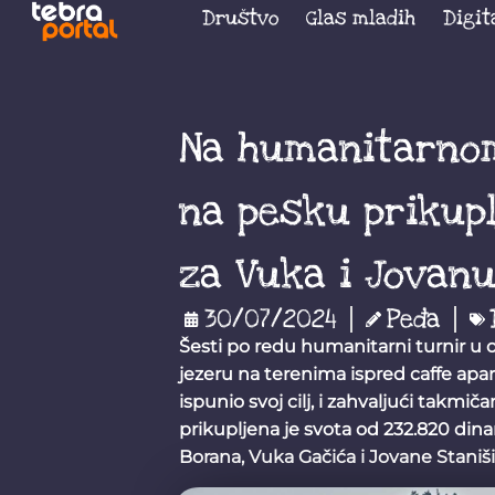
Društvo
Glas mladih
Digit
Na humanitarnom
na pesku prikupl
za Vuka i Jovan
30/07/2024
Peđa
Šesti po redu humanitarni turnir u 
jezeru na terenima ispred caffe apart
ispunio svoj cilj, i zahvaljući takmi
prikupljena je svota od 232.820 dina
Borana, Vuka Gačića i Jovane Staniši