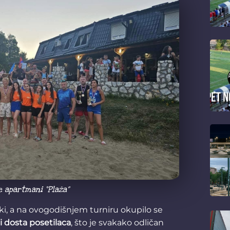
e apartmani “Plaža”
iki, a na ovogodišnjem turniru okupilo se
 i dosta posetilaca
, što je svakako odličan