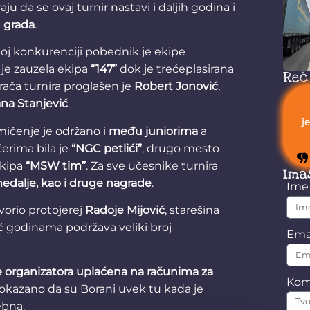
ju da se ovaj turnir nastavi i daljih godina i
g grada
.
oj konkurenciji pobednik je ekipe
 je zauzela ekipa
“147”
dok je trećeplasirana
Reč
grača turnira proglašen je
Robert Jonović
,
na Stanjević
.
j
mičenje je održano i
među juniorima
a
erima bila je
“NGC petlići”
, drugo mesto
ekipa
“MSW tim”
. Za sve učesnike turnira
Ima
edalje, kao i druge nagrade
.
Im
vorio protojerej
Radoje Mijović
, starešina
eć godinama podržava veliki broj
Ema
e organizatora uplaćena na računima za
Kom
pokazano da su Borani uvek tu kada je
ebna.