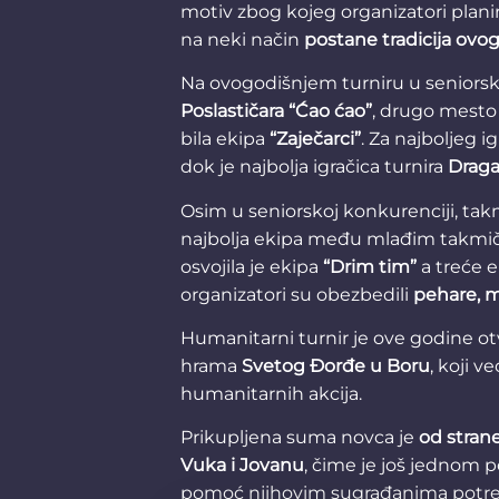
motiv zbog kojeg organizatori planira
na neki način
postane tradicija ovo
Na ovogodišnjem turniru u seniorsk
Poslastičara “Ćao ćao”
, drugo mesto
bila ekipa
“Zaječarci”
. Za najboljeg i
dok je najbolja igračica turnira
Draga
Osim u seniorskoj konkurenciji, tak
najbolja ekipa među mlađim takmič
osvojila je ekipa
“Drim tim”
a treće 
organizatori su obezbedili
pehare, m
Humanitarni turnir je ove godine ot
hrama
Svetog Đorđe u Boru
, koji v
humanitarnih akcija.
Prikupljena suma novca je
od stran
Vuka i Jovanu
, čime je još jednom 
pomoć njihovim sugrađanima potr