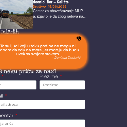
deonici Bor – Selište
Društvo
15/06/2026
Centar za obaveštavanje MUP-
a, izjavio je da zbog radova na...
 mladih
To su ljudi koji u toku godine ne mogu ni
ednom da odu na more, jer moraju da budu
uvek sa svojom stokom.
- Danijela Dedović
š neku priču za nas?
e
Prezime
il
entar