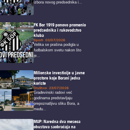
izbora novog predsednika i...
FK Bor 1919 ponovo promenio
predsednika i rukovodstvo
kluba
Sport
03/07/2026
Velika se prašina podigla u
fudbalskom svetu nakon što
je...
Milionske investicije u javne
prostore koje Borani jedva
koriste
Društvo
23/07/2026
Građevinski radovi već
godinama predstavljaju
prepoznatljivu sliku Bora, a
među...
MUP: Naredna dva meseca
obustava saobraćaja na