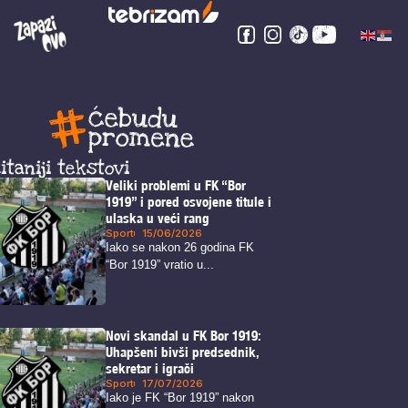
itaniji tekstovi
Veliki problemi u FK “Bor
1919” i pored osvojene titule i
ulaska u veći rang
Sport
15/06/2026
Iako se nakon 26 godina FK
“Bor 1919” vratio u...
Novi skandal u FK Bor 1919:
Uhapšeni bivši predsednik,
sekretar i igrači
Sport
17/07/2026
Iako je FK “Bor 1919” nakon