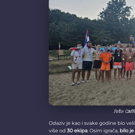
Foto: Caff
Odaziv je kao i svake godine bio vel
više od
30 ekipa
. Osim igrača,
bilo je