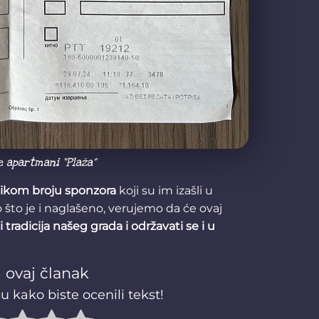
e apartmani “Plaža”
likom broju sponzora
koji su im izašli u
o što je i naglašeno, verujemo da će ovaj
 tradicija našeg grada i održavati se i u
 ovaj članak
u kako biste ocenili tekst!