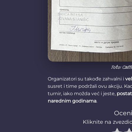
Foto: Caff
Organizatori su takođe zahvalni i
ve
susret i time podržali ovu akciju. Ka
turnir, iako možda već i jeste,
postati
narednim godinama
.
Oceni
Kliknite na zvezdic