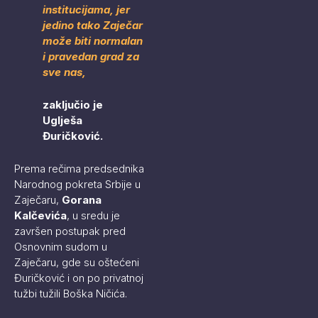
institucijama, jer
jedino tako Zaječar
može biti normalan
i pravedan grad za
sve nas,
zaključio je
Uglješa
Đuričković.
Prema rečima predsednika
Narodnog pokreta Srbije u
Zaječaru,
Gorana
Kalčevića
, u sredu je
završen postupak pred
Osnovnim sudom u
Zaječaru, gde su oštećeni
Đuričković i on po privatnoj
tužbi tužili Boška Ničića.