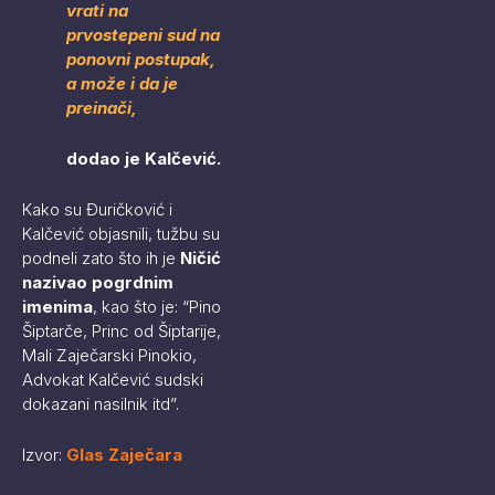
vrati na
prvostepeni sud na
ponovni postupak,
a može i da je
preinači,
dodao je Kalčević.
Kako su Đuričković i
Kalčević objasnili, tužbu su
podneli zato što ih je
Ničić
nazivao pogrdnim
imenima
, kao što je: “Pino
Šiptarče, Princ od Šiptarije,
Mali Zaječarski Pinokio,
Advokat Kalčević sudski
dokazani nasilnik itd”.
Izvor:
Glas Zaječara