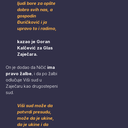
ljudi bore za opšte
dobro svih nas, a
gospodin
Đuričković i ja
upravo to i radimo,
kazao je Goran
Kalčević za Glas
Zaječara.
On je dodao da Ničić
ima
pravo žalbe
, i da po žalbi
odlučuje Viši sud u
Zaječaru kao drugostepeni
sud.
Viši sud može da
potvrdi presudu,
može da je ukine,
da je ukine i da