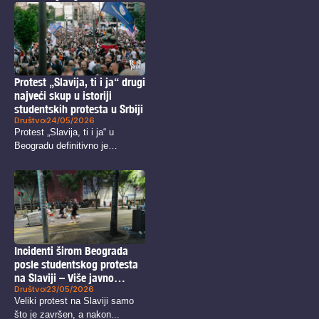
Protest „Slavija, ti i ja“ drugi
najveći skup u istoriji
studentskih protesta u Srbiji
Društvo
24/05/2026
Protest „Slavija, ti i ja“ u
Beogradu definitivno je
okupio...
Incidenti širom Beograda
posle studentskog protesta
na Slaviji – Više javno
Društvo
23/05/2026
tužilaštvo na strani policije
Veliki protest na Slaviji samo
što je završen, a nakon...