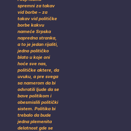
spremni za takav
vid borbe – za
takav vid političke
borbe kakvu
nameće Srpska
napredna stranka,
a to je jedan rijaliti,
jedno političko
blato u koje oni
hoće sve nas,
političke aktere, da
uvuku, a pre svega
sa namerom da bi
odvratili ljude da se
bave politikom i
obesmislili politički
sistem. Politika bi
trebalo da bude
jedna plemenita
delatnost gde se