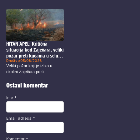
HITAN APEL: Kritična
situacija kod Zaječara, veliki
požar preti kućama u selu
Društvo
05/08/2026
Zagrađe, traže se
Veliki požar koji je izbio u
dobrovoljci!
okolini Zaječara preti
naseljenom...
Ostavi komentar
Ime
*
Email adresa
*
Komentar
*