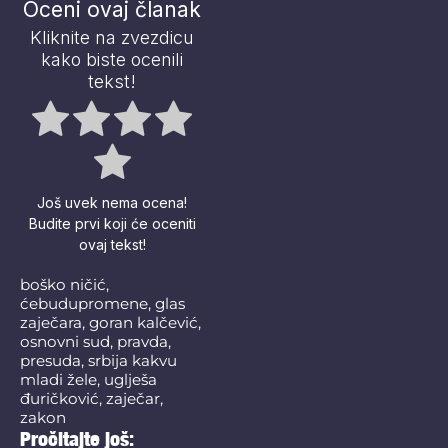
Oceni ovaj članak
Kliknite na zvezdicu
kako biste ocenili
tekst!
Još uvek nema ocena!
Budite prvi koji će oceniti
ovaj tekst!
boško ničić
,
ćebudupromene
,
glas
zaječara
,
goran kalčević
,
osnovni sud
,
pravda
,
presuda
,
srbija kakvu
mladi žele
,
uglješa
đuričković
,
zaječar
,
zakon
Pročitajte još: