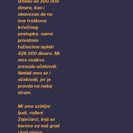
iznosu od 300.000
dinara, kao i
obavezao da na
ime troškova
krivičnog
postupka, nama
privatnim
tužiocima isplati
428.000 dinara. Mi
smo ovakvu
presudu očekivali.
Nadali smo se i
očekivali, jer je
pravda na našoj
strani.
Mi smo ozbiljni
ljudi, rođeni
Zaječarci, koji se
borimo za naš grad
i koji nismo