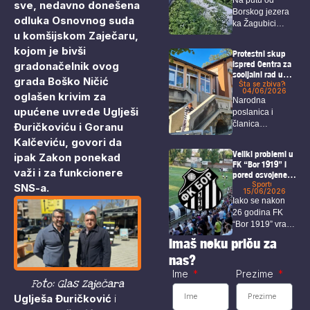
sve, nedavno donešena
kineskih
Borskog jezera
investitora na
odluka Osnovnog suda
ka Žagubici
Crnom vrhu kod
u komšijskom Zaječaru,
Borskog jezera
došlo je do...
kojom je bivši
Protestni skup
ispred Centra za
gradonačelnik ovog
socijalni rad u
grada Boško Ničić
Boru
Šta se zbiva?
04/06/2026
oglašen krivim za
Narodna
upućene uvrede Uglješi
poslanica i
članica
Đuričkoviću i Goranu
Radničke partije,
Kalčeviću, govori da
Irena Živković,
Veliki problemi u
ipak Zakon ponekad
na društvenim...
FK “Bor 1919” i
važi i za funkcionere
pored osvojene
titule i ulaska u
Sport
SNS-a.
15/06/2026
veći rang
Iako se nakon
26 godina FK
“Bor 1919” vratio
u...
Imaš neku priču za
nas?
Ime
Prezime
Foto: Glas Zaječara
Uglješa Đuričković
i