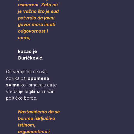
usmereni. Zato mi
je važno što je sud
potvrdio da javni
govor mora imati
odgovornost i
meru,
kazao je
Đuričković.
On veruje da će ova
odluka biti
opomena
svima
koji smatraju da je
vređanje legitiman način
političke borbe.
Nastavićemo da se
borimo isključivo
istinom,
argumentima i