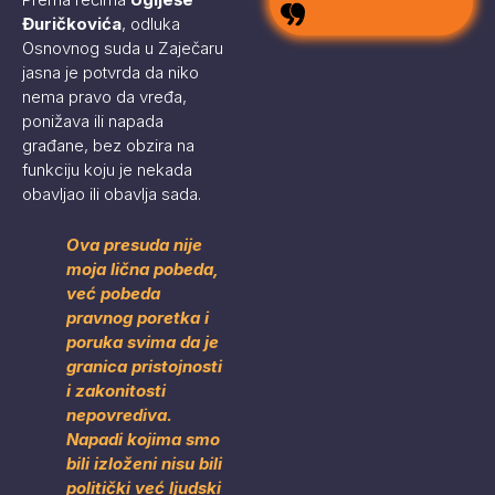
Đuričkovića
, odluka
Osnovnog suda u Zaječaru
jasna je potvrda da niko
nema pravo da vređa,
ponižava ili napada
građane, bez obzira na
funkciju koju je nekada
obavljao ili obavlja sada.
Ova presuda nije
moja lična pobeda,
već pobeda
pravnog poretka i
poruka svima da je
granica pristojnosti
i zakonitosti
nepovrediva.
Napadi kojima smo
bili izloženi nisu bili
politički već ljudski