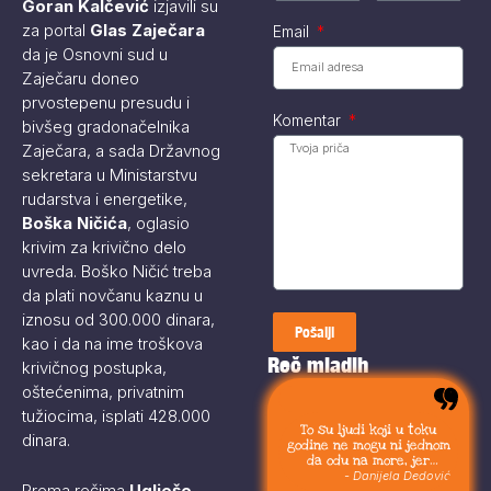
Goran Kalčević
izjavili su
za portal
Glas Zaječara
Email
da je Osnovni sud u
Zaječaru doneo
prvostepenu presudu i
Komentar
bivšeg gradonačelnika
Zaječara, a sada Državnog
sekretara u Ministarstvu
rudarstva i energetike,
Boška Ničića
, oglasio
krivim za krivično delo
uvreda. Boško Ničić treba
da plati novčanu kaznu u
iznosu od 300.000 dinara,
Pošalji
kao i da na ime troškova
Reč mladih
krivičnog postupka,
oštećenima, privatnim
tužiocima, isplati 428.000
To su ljudi koji u toku
dinara.
godine ne mogu ni jednom
da odu na more, jer
moraju da budu uvek sa
- Danijela Dedović
Prema rečima
Uglješe
svojom stokom.