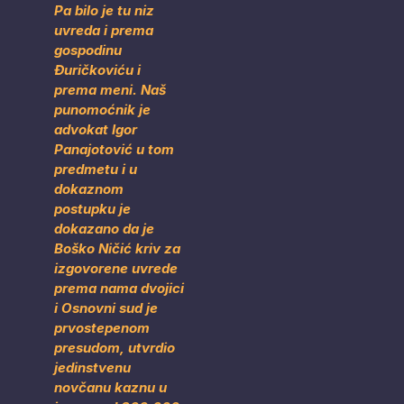
Pa bilo je tu niz
uvreda i prema
gospodinu
Đuričkoviću i
prema meni. Naš
punomoćnik je
advokat Igor
Panajotović u tom
predmetu i u
dokaznom
postupku je
dokazano da je
Boško Ničić kriv za
izgovorene uvrede
prema nama dvojici
i Osnovni sud je
prvostepenom
presudom, utvrdio
jedinstvenu
novčanu kaznu u