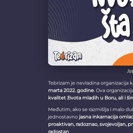
Fo
Tebrizam je nevladina organizacija k
marta 2022. godine
. Ova organizaci
kvalitet života mladih u Boru, ali i šir
Međutim, ako se razmišlja i malo dub
jednostavno
jasna inkarnacija omlad
proaktivan, radoznao, svojevoljan, p
radostan
.