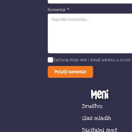
Komentar
*
Sačuvaj moje ime i email adresu u ovom
Meni
Društvo
Glas mladih
Digitalni svet