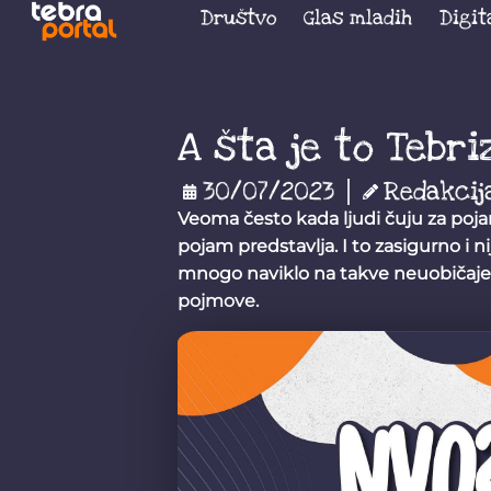
Društvo
Glas mladih
Digit
A šta je to Tebr
30/07/2023
Redakcij
Veoma često kada ljudi čuju za poja
pojam predstavlja. I to zasigurno i n
mnogo naviklo na takve neuobičajen
pojmove.