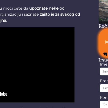
eu moći ćete da
upoznate neke od
rganizaciju i saznate
zašto je za svakog od
ajna
.
Reč
j
Ima
Im
Ema
Kom