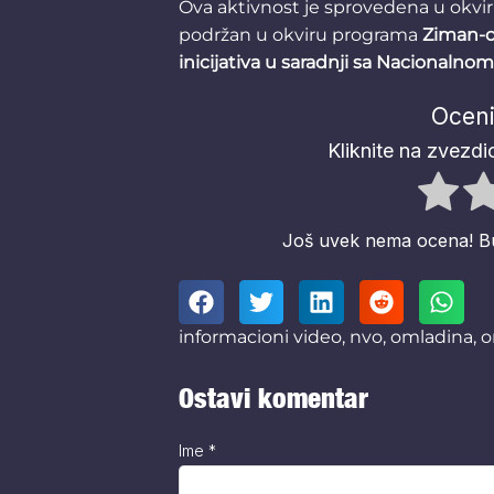
Ova aktivnost je sprovedena u okvi
podržan u okviru programa
Ziman-o
inicijativa u saradnji sa Nacionaln
Oceni
Kliknite na zvezdic
Još uvek nema ocena! Budi
informacioni video
,
nvo
,
omladina
,
o
Ostavi komentar
Ime
*