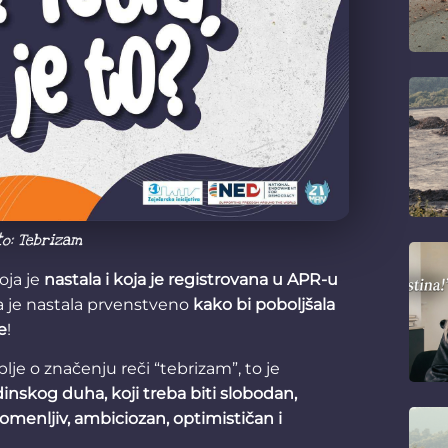
to: Tebrizam
oja je
nastala i koja je registrovana u APR-u
ja je nastala prvenstveno
kako bi poboljšala
e
!
lje o značenju reči “tebrizam”, to je
inskog duha, koji treba biti slobodan,
romenljiv, ambiciozan, optimističan i