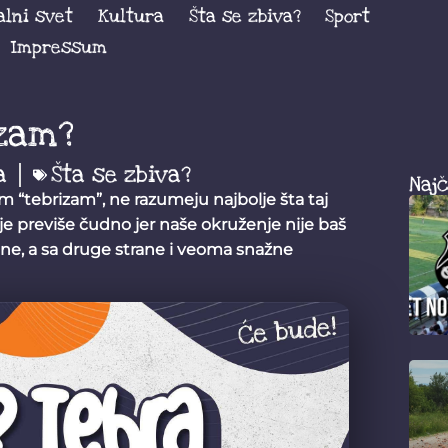
alni svet
Kultura
Šta se zbiva?
Sport
Impressum
izam?
a
Šta se zbiva?
Najč
m “tebrizam”, ne razumeju najbolje šta taj
ije previše čudno jer naše okruženje nije baš
e, a sa druge strane i veoma snažne