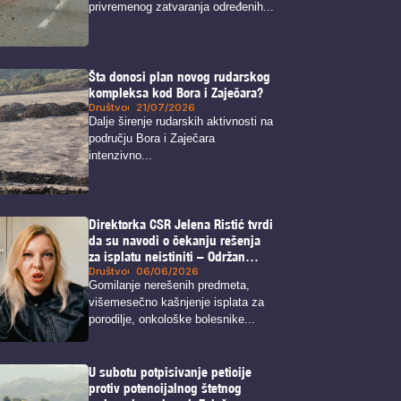
privremenog zatvaranja određenih...
Šta donosi plan novog rudarskog
kompleksa kod Bora i Zaječara?
Društvo
21/07/2026
Dalje širenje rudarskih aktivnosti na
području Bora i Zaječara
intenzivno...
Direktorka CSR Jelena Ristić tvrdi
da su navodi o čekanju rešenja
za isplatu neistiniti – Održan
protest ispred CSR
Društvo
06/06/2026
Gomilanje nerešenih predmeta,
višemesečno kašnjenje isplata za
porodilje, onkološke bolesnike...
U subotu potpisivanje peticije
protiv potencijalnog štetnog