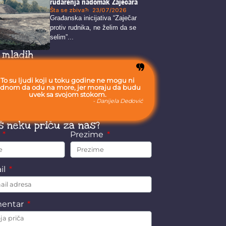
rudarenja nadomak Zaječara
Šta se zbiva?
23/07/2026
Građanska inicijativa “Zaječar
protiv rudnika, ne želim da se
selim”...
 mladih
To su ljudi koji u toku godine ne mogu ni
ednom da odu na more, jer moraju da budu
uvek sa svojom stokom.
- Danijela Dedović
š neku priču za nas?
e
Prezime
il
entar