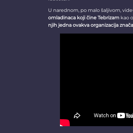
U narednom, po malo šaljivom, vid
omladinaca koji čine Tebrizam
kao o
njih jedna ovakva organizacija znač