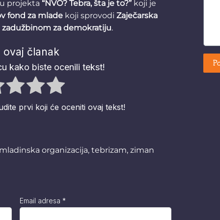
ru projekta
“NVO? Tebra, šta je to?”
koji je
v fond za mlade
koji sprovodi
Zaječarska
om zadužbinom za demokratiju
.
 ovaj članak
Po
u kako biste ocenili tekst!
te prvi koji će oceniti ovaj tekst!
mladinska organizacija
,
tebrizam
,
ziman
Email adresa
*