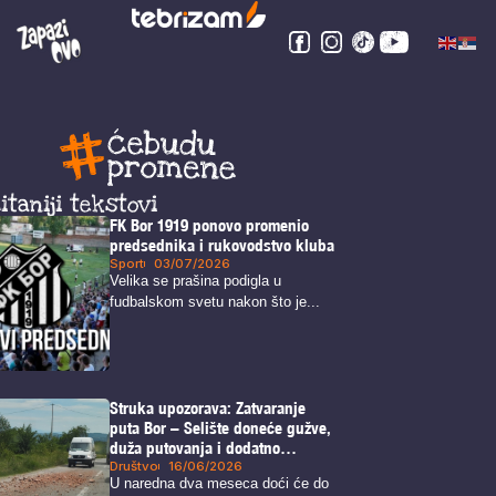
itaniji tekstovi
FK Bor 1919 ponovo promenio
predsednika i rukovodstvo kluba
Sport
03/07/2026
Velika se prašina podigla u
fudbalskom svetu nakon što je...
Struka upozorava: Zatvaranje
puta Bor – Selište doneće gužve,
duža putovanja i dodatno
opterećenje alternativnih pravaca
Društvo
16/06/2026
U naredna dva meseca doći će do