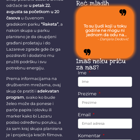
višemesečno
Reč mladih
održaće se
u petak 22.
kašnjenje isplata
za porodilje,
avgusta sa početkom u 20
onkološke
časova
u čuvenom
bolesnike...
gradskom parku
“Raketa”
, a
To su ljudi koji u toku
godine ne mogu ni
nakon skupa u parku
jednom da odu na
planirano je da okupljeni
more, jer moraju da
- Danijela Dedović
građani prošetaju i do
budu uvek sa svojom
stokom.
Lazareve zgrade gde će ga
pozdraviti i dodatno mu
Imaš neku priču
pružiti podršku i svu
za nas?
potrebnu energiju.
Ime
Prema informacijama na
društvenim mrežama, ovaj
skup će pratiti i
adekvatan
Prezime
program
, svako ko bude
želeo može da ponese i
parče papira i olovku ili
Email
marker kako bi Lazaru
poslao određenu poruku, a
za sam kraj skupa planirana
je i projekcija kraćih filmova.
Komentar