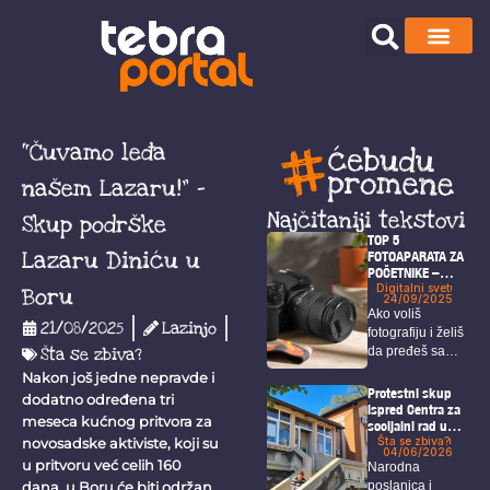
“Čuvamo leđa
našem Lazaru!” –
Najčitaniji tekstovi
Skup podrške
TOP 5
Lazaru Diniću u
FOTOAPARATA ZA
POČETNIKE –
vodič
Digitalni svet
Boru
24/09/2025
Ako voliš
21/08/2025
Lazinjo
fotografiju i želiš
Šta se zbiva?
da pređeš sa
mobilnog
Nakon još jedne nepravde i
telefona...
Protestni skup
dodatno određena tri
ispred Centra za
meseca kućnog pritvora za
socijalni rad u
Boru
Šta se zbiva?
novosadske aktiviste, koji su
04/06/2026
u pritvoru već celih 160
Narodna
poslanica i
dana, u Boru će biti održan