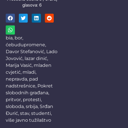
glasova:
6
bia
,
bor
,
ćebudupromene
,
Davor Stefanović
,
Lado
Jovović
,
lazar dinić
,
Marija Vasić
,
mladen
cvjetić
,
mladi
,
nepravda
,
pad
nadstrešnice
,
Pokret
slobodnih građana
,
pritvor
,
protesti
,
sloboda
,
srbija
,
Srđan
Đurić
,
stav
,
studenti
,
više javno tužilaštvo