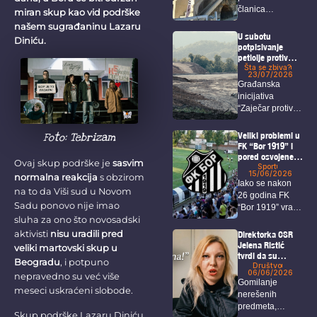
članica
miran skup kao vid podrške
Radničke partije,
našem sugrađaninu Lazaru
Irena Živković,
U subotu
Diniću.
na društvenim...
potpisivanje
peticije protiv
potencijalnog
Šta se zbiva?
23/07/2026
štetnog
Građanska
rudarenja
inicijativa
nadomak
“Zaječar protiv
Zaječara
rudnika, ne
želim da se
Veliki problemi u
Foto: Tebrizam
selim”...
FK “Bor 1919” i
pored osvojene
Ovaj skup podrške je
sasvim
titule i ulaska u
Sport
15/06/2026
normalna reakcija
s obzirom
veći rang
Iako se nakon
na to da Viši sud u Novom
26 godina FK
Sadu ponovo nije imao
“Bor 1919” vratio
sluha za ono što novosadski
u...
aktivisti
nisu uradili pred
Direktorka CSR
Jelena Ristić
veliki martovski skup u
tvrdi da su
Beogradu
, i potpuno
navodi o čekanju
Društvo
06/06/2026
nepravedno su već više
rešenja za isplatu
Gomilanje
neistiniti –
meseci uskraćeni slobode.
nerešenih
Održan protest
predmeta,
ispred CSR
Skup podrške Lazaru Diniću