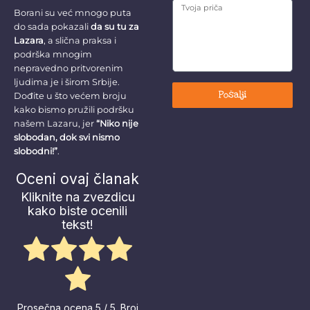
Borani su već mnogo puta
do sada pokazali
da su tu za
Lazara
, a slična praksa i
podrška mnogim
nepravedno pritvorenim
ljudima je i širom Srbije.
Pošalji
Dođite u što većem broju
kako bismo pružili podršku
našem Lazaru, jer
“Niko nije
slobodan, dok svi nismo
slobodni!”
.
Oceni ovaj članak
Kliknite na zvezdicu
kako biste ocenili
tekst!
Prosečna ocena
5
/ 5. Broj