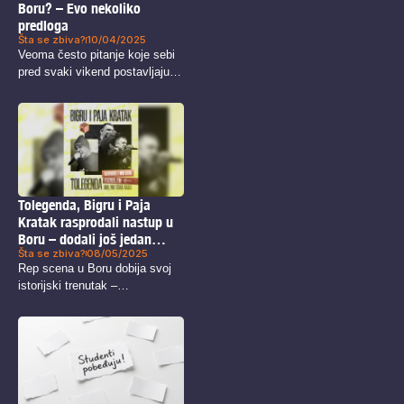
Boru? – Evo nekoliko
predloga
Šta se zbiva?
10/04/2025
Veoma često pitanje koje sebi
pred svaki vikend postavljaju
mlađi,...
Tolegenda, Bigru i Paja
Kratak rasprodali nastup u
Boru – dodali još jedan
Šta se zbiva?
08/05/2025
datum!
Rep scena u Boru dobija svoj
istorijski trenutak –
Tolegenda,...