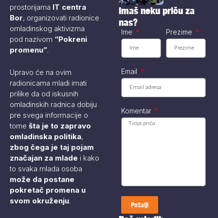
predsednika i...
prostorijama
IT centra
Imaš neku priču za
Bor
, organizovati radionice
nas?
omladinskog aktivizma
Ime
Prezime
pod nazivom
“Pokreni
promenu”
.
Email
Upravo će na ovim
radionicama mladi imati
prilike da od iskusnih
omladinskih radnica dobiju
Komentar
pre svega informacije o
tome
šta je to zapravo
omladinska politika
,
zbog čega je taj pojam
značajan za mlade
i kako
to svaka mlada osoba
može da postane
pokretač promena u
svom okruženju
.
Pošalji