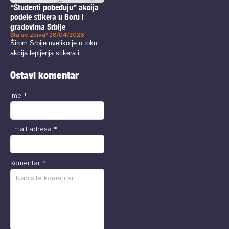
“Studenti pobeđuju” akcija
podele stikera u Boru i
gradovima Srbije
Šta se zbiva?
28/04/2026
Širom Srbije uveliko je u toku
akcija lepljenja stikera i...
Ostavi komentar
Ime
*
Email adresa
*
Komentar
*