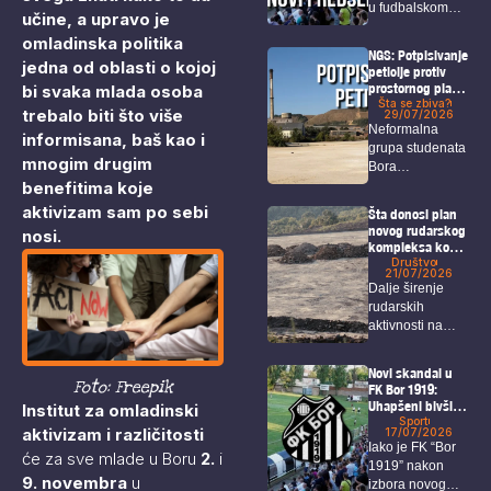
u fudbalskom
učine, a upravo je
svetu nakon što
omladinska politika
je...
NGS: Potpisivanje
jedna od oblasti o kojoj
peticije protiv
prostornog plana
bi svaka mlada osoba
i u Boru!
Šta se zbiva?
trebalo biti što više
29/07/2026
Neformalna
informisana, baš kao i
grupa studenata
mnogim drugim
Bora
benefitima koje
organizovaće u
petak akciju pod
aktivizam sam po sebi
Šta donosi plan
nazivom...
novog rudarskog
nosi.
kompleksa kod
Bora i Zaječara?
Društvo
21/07/2026
Dalje širenje
rudarskih
aktivnosti na
području Bora i
Zaječara
Novi skandal u
intenzivno...
Foto: Freepik
FK Bor 1919:
Uhapšeni bivši
Institut za omladinski
predsednik,
Sport
aktivizam i različitosti
17/07/2026
sekretar i igrači
Iako je FK “Bor
će za sve mlade u Boru
2.
i
1919” nakon
9. novembra
u
izbora novog