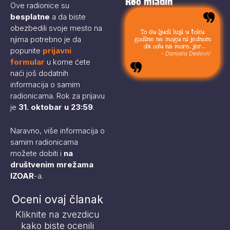
Reč mladih
Ove radionice su
besplatne
a da biste
obezbedili svoje mesto na
To su ljudi koji u toku
njima potrebno je da
godine ne mogu ni jednom
da odu na more, jer
popunite
prijavni
moraju da budu uvek sa
- Danijela Dedović
svojom stokom.
formular
u kome ćete
naći još dodatnih
informacija o samim
radionicama. Rok za prijavu
je
31. oktobar u 23:59
.
Naravno, više informacija o
samim radionicama
možete dobiti i
na
društvenim mrežama
IZOAR
-a.
Oceni ovaj članak
Kliknite na zvezdicu
kako biste ocenili