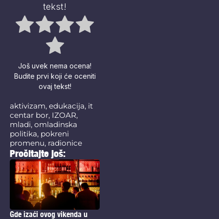
tekst!
Još uvek nema ocena!
Budite prvi koji će oceniti
ovaj tekst!
aktivizam
,
edukacija
,
it
centar bor
,
IZOAR
,
mladi
,
omladinska
politika
,
pokreni
promenu
,
radionice
Pročitajte još:
Gde izaći ovog vikenda u