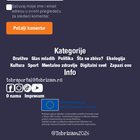
Sačuvaj moje ime i email
adresu u ovom pregledaču
za sledeći komentar.
Kategorije
Društvo
Glas mladih
Politika
Šta se zbiva?
Ekologija
Kultura
Sport
Mentalno zdravlje
Digitalni svet
Zapazi ovo
Info
tebraportal@tebrizam.rs
O nama
Impresum
@Tebrizam2026