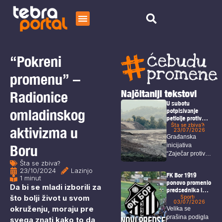
Početna
Čitaj
“Pokreni
O nama
promenu” –
Najčitaniji tekstovi
Radionice
U subotu
omladinskog
potpisivanje
peticije protiv
potencijalnog
Šta se zbiva?
aktivizma u
23/07/2026
štetnog
Građanska
rudarenja
Boru
inicijativa
nadomak
“Zaječar protiv
Zaječara
Šta se zbiva?
rudnika, ne
23/10/2024
Lazinjo
želim da se
FK Bor 1919
1 minut
selim”...
ponovo promenio
Da bi se mladi izborili za
predsednika i
što bolji život u svom
rukovodstvo
Sport
03/07/2026
kluba
okruženju, moraju pre
Velika se
prašina podigla
svega znati kako to da