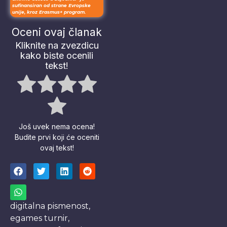
sufinansiran od strane Evropske
unije, kroz Erasmus+ program.
Oceni ovaj članak
Kliknite na zvezdicu
kako biste ocenili
tekst!
Još uvek nema ocena!
Budite prvi koji će oceniti
ovaj tekst!
digitalna pismenost
,
egames turnir
,