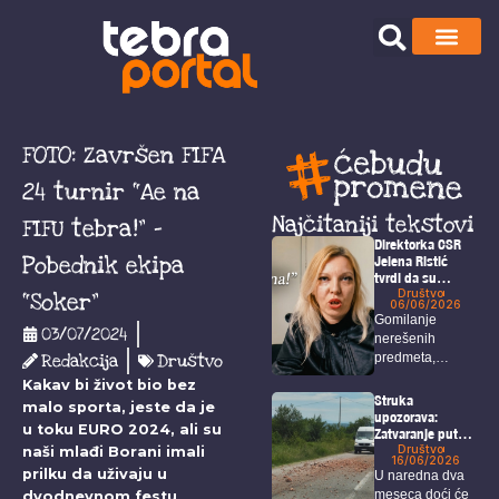
FOTO: Završen FIFA
24 turnir “Ae na
Najčitaniji tekstovi
FIFU tebra!” –
Direktorka CSR
Pobednik ekipa
Jelena Ristić
tvrdi da su
navodi o čekanju
Društvo
“Soker”
06/06/2026
rešenja za isplatu
Gomilanje
neistiniti –
03/07/2024
nerešenih
Održan protest
Redakcija
Društvo
predmeta,
ispred CSR
višemesečno
Kakav bi život bio bez
kašnjenje isplata
Struka
malo sporta, jeste da je
za porodilje,
upozorava:
u toku EURO 2024, ali su
Zatvaranje puta
onkološke
Bor – Selište
Društvo
naši mlađi Borani imali
bolesnike...
16/06/2026
doneće gužve,
prilku da uživaju u
U naredna dva
duža putovanja i
meseca doći će
dvodnevnom festu