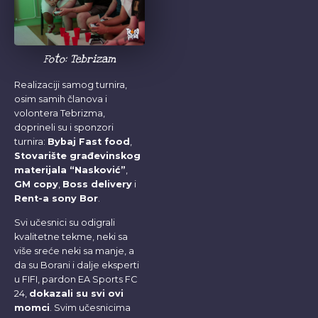
Foto: Tebrizam
Realizaciji samog turnira,
osim samih članova i
volontera Tebrizma,
doprineli su i sponzori
turnira:
Bybaj Fast food
,
Stovarište građevinskog
materijala “Nasković”
,
GM copy
,
Boss delivery
i
Rent-a sony Bor
.
Svi učesnici su odigrali
kvalitetne tekme, neki sa
više sreće neki sa manje, a
da su Borani i dalje eksperti
u FIFI, pardon EA Sports FC
24,
dokazali su svi ovi
momci
. Svim učesnicima