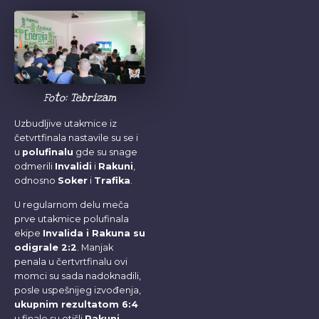
Foto: Tebrizam
Uzbudljive utakmice iz
četvrtfinala nastavile su se i
u
polufinalu
gde su snage
odmerili
Invalidi
i
Rakuni
,
odnosno
Soker
i
Trafika
.
U regularnom delu meča
prve utakmice polufinala
ekipe
Invalida i Rakuna su
odigrale 2:2
. Manjak
penala u čertvrtfinalu ovi
momci su sada nadoknadili,
posle uspešnijeg izvođenja,
ukupnim rezultatom 6:4
u finale su otišli
Rakuni
.