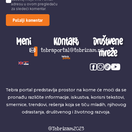
adresu u ovom pregledaču
za sledeći komentar.
Meni
Kontakt
Društvene
mreže
tebraportal@tebrizam.rs
Digitalni svet
Glas mladih
Zapazi ovo
Šta se zbiva?
Tebra portal predstavlja prostor na kome će moći da se
pronađu različite informacije, iskustva, korisni tekstovi,
smernice, trendovi, rešenja koja se tiču mladih, njihovog
odrastanja, društvenog i životnog razvoja.
@Tebrizam2023