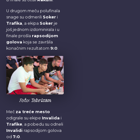
U drugom meču polufinala
snage su odmerili
Soker
i
Trafika
, a ekipa
Soker
je
još jednom izdominirala i u
finale prošla
rapsodijom
golova
koja se završila
konačnim rezultatom
9:0
.
Foto: Tebrizam
Meč
za treće mesto
odigrale su ekipe
Invalida
i
Trafike
, a pobedu su odneli
Invalidi
rapsodijom golova
od
7:0
.