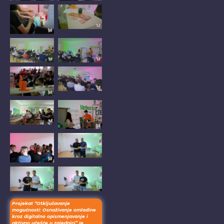
No
No
Caption
Caption
No
No
Caption
Caption
No
No
Caption
Caption
No
No
Caption
Caption
No
No
Caption
Caption
No
No
Caption
Caption
Projekat “Otključavanje
mogućnosti: Osnaživanje omladine
kroz digitalno opismenjavanje i
aktivno učešće u zajednici” je