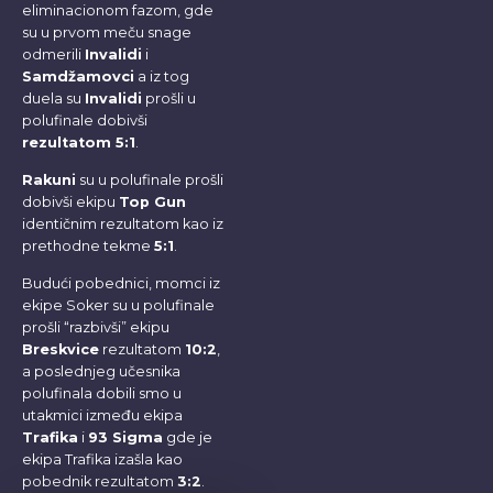
eliminacionom fazom, gde
su u prvom meču snage
odmerili
Invalidi
i
Samdžamovci
a iz tog
duela su
Invalidi
prošli u
polufinale dobivši
rezultatom 5:1
.
Rakuni
su u polufinale prošli
dobivši ekipu
Top Gun
identičnim rezultatom kao iz
prethodne tekme
5:1
.
Budući pobednici, momci iz
ekipe Soker su u polufinale
prošli “razbivši” ekipu
Breskvice
rezultatom
10:2
,
a poslednjeg učesnika
polufinala dobili smo u
utakmici između ekipa
Trafika
i
93 Sigma
gde je
ekipa Trafika izašla kao
pobednik rezultatom
3:2
.