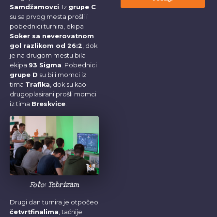
Samdžamovci
. Iz
grupe C
su sa prvog mesta prošli i
pobednici turnira, ekipa
Soker sa neverovatnom
gol razlikom od 26:2
, dok
je na drugom mestu bila
ekipa
93 Sigma
. Pobednici
grupe D
su bili momci iz
tima
Trafika
, dok su kao
drugoplasirani prošli momci
iz tima
Breskvice
.
Foto: Tebrizam
Drugi dan turnira je otpočeo
četvrtfinalima
, tačnije