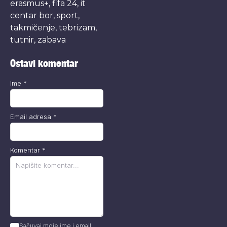
erasmus+
,
fifa 24
,
it
centar bor
,
sport
,
takmičenje
,
tebrizam
,
tutnir
,
zabava
Ostavi komentar
Ime
*
Email adresa
*
Komentar
*
Sačuvaj moje ime i email