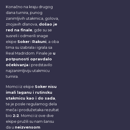
Konačno na kraju drugog
dana turnira, punog
zanimljivih utakmica, golova,
znojavih dlanova,
došao je
red na finale
, gde su se
susreli i odmerili snage
ekipe
Soker
i
Rakuni
, a oba
tima su izabrala i igrala sa
Real Madridom. Finale je
u
potpunosti opravdalo
očekivanja
i predstavilo
najzanimljiviju utakmicu
turnira.
Momci iz ekipe
Soker
nisu
imali laganu i rutinsku
utakmicu kao i do sada
,
te je posle regularnog dela
meča i produžetaka rezultat
bio
2:2
. Momci iz ove dve
ekipe pružili su nam šansu
da u
neizvensom