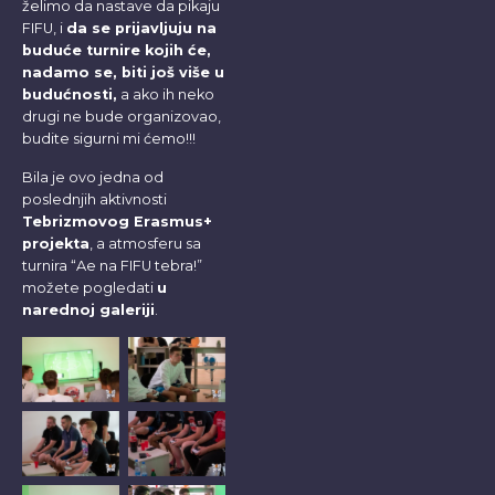
želimo da nastave da pikaju
FIFU, i
da se prijavljuju na
buduće turnire kojih će,
nadamo se, biti još više u
budućnosti,
a ako ih neko
drugi ne bude organizovao,
budite sigurni mi ćemo!!!
Bila je ovo jedna od
poslednjih aktivnosti
Tebrizmovog Erasmus+
projekta
, a atmosferu sa
turnira “Ae na FIFU tebra!”
možete pogledati
u
narednoj galeriji
.
No
No
Caption
Caption
No
No
Caption
Caption