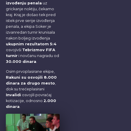
izvođenju penala
uz
grickanje noktiju, čekamo
kraj. Kraj je došao tek pred
istek prve serije izvođenja
penala, a ekipa Soker je
izvanredan turnir krunisala
nakon boljeg izvođenja
ukupnim rezultatom 5:4
osvojivši
Tebrizmov FIFA
turnir
i novčanu nagradu od
30.000 dinara
.
Osim prvoplasirane ekipe,
Rakuni su osvojili 8.000
dinara za drugo mesto
,
dok su trećeplasirani
Invalidi
osvojili povraćaj
kotizacije, odnosno
2.000
dinara
.