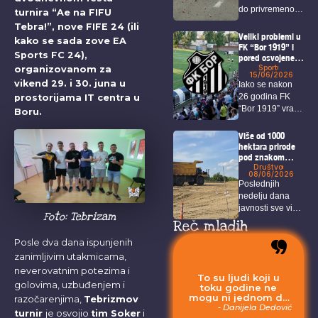
dodatno
do privremenog
opterećenje
turnira “Ae na FIFU
alternativnih
zatvaranja
Tebra!”, nove FIFE 24 (ili
pravaca
određenih...
Veliki problemi u
kako se sada zove EA
FK “Bor 1919” i
Sports FC 24),
pored osvojene
titule i ulaska u
Sport
organizovanom za
15/06/2026
veći rang
vikend 29. i 30. juna u
Iako se nakon
26 godina FK
prostorijama IT centra u
“Bor 1919” vratio
Boru.
u...
Više od 1000
hektara prirode
pod znakom
pitanja: U planu
Društvo
08/06/2026
je izgradnja
Poslednjih
velikog
nedelju dana
rudarskog
javnosti sve više
kompleksa u
Foto: Tebrizam
blizini Zaječara
privlače pažnju
Reč mladih
istražni radovi...
Posle dva dana ispunjenih
zanimljivim utakmicama,
neverovatnim potezima i
To su ljudi koji u
golovima, uzbuđenjem i
toku godine ne
mogu ni jednom da
razočarenjima,
Tebrizmov
odu na more, jer
- Danijela Dedović
turnir
je osvojio
tim Soker
i
moraju da budu