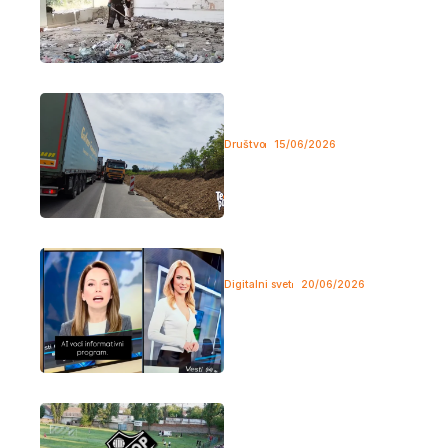
Ivan Živadinović iz Udruženja
građana "Borci za Bor“ ponovo
je...
MUP: Naredna dva meseca
obustava saobraćaja na deonici Bor
– Selište
Društvo
15/06/2026
Centar za obaveštavanje MUP-a,
izjavio je da zbog radova na...
Novi spikeri Happy TV proizvod
veštačke inteligencije
Digitalni svet
20/06/2026
Udruženje novinara Srbije (UNS)
upozorava da Happy TV nije
obavestila...
Novi skandal u FK Bor 1919:
Uhapšeni bivši predsednik,
sekretar i igrači