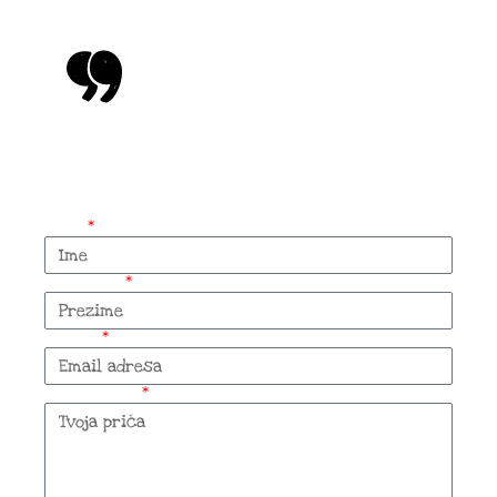
- Danijela Dedović
Imaš neku priču za
nas?
Ime
Prezime
Email
Komentar