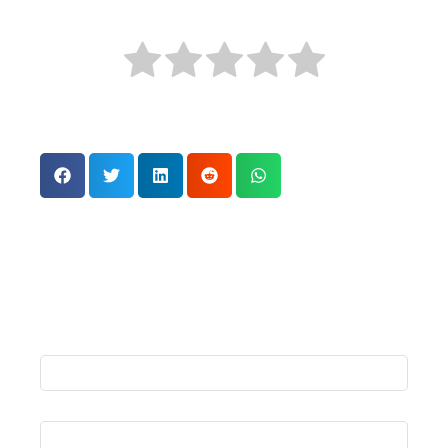
Kliknite na zvezdicu kako biste ocenili tekst!
Još uvek nema ocena! Budite prvi koji će oceniti ovaj
tekst!
glas mladih
,
hladne učionice
,
hladni radijatori
,
mladi
,
mladi su podigli glas
,
srednje škole
,
srednjoškolci
,
zaječar
Ostavi komentar
Ime
*
Email adresa
*