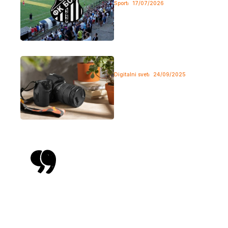
Sport
17/07/2026
Iako je FK “Bor 1919” nakon
izbora novog predsednika i...
TOP 5 FOTOAPARATA ZA POČETNIKE
– vodič
Digitalni svet
24/09/2025
Ako voliš fotografiju i želiš da
pređeš sa mobilnog telefona...
Reč mladih
To su ljudi koji u toku godine ne
mogu ni jednom da odu na more,
jer moraju da budu uvek sa
svojom stokom.