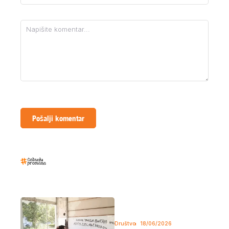
Komentar
*
Sačuvaj moje ime i email adresu u ovom pregledaču za
sledeći komentar.
Najčitaniji tekstovi
Ivan Živadinović ponovo uklanjao
divlju deponiju koja ugrožava i
zdravlje i bezbednost građana Bora
Društvo
18/06/2026