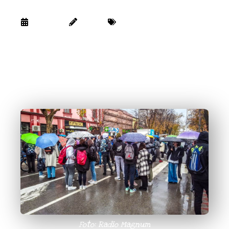
školama
17/11/2023
Lazinjo
Glas mladih
Za svoja prava najčešće moramo da se
izborimo na različite načine, a upravo su to
zajednički uradili zaječarski srednjoškolci
nakon što su ih u školama dočekali hladni
radijatori i učionice. Jedino logično rešenje, bio
je upravo štrajk.
Foto: Radio Magnum