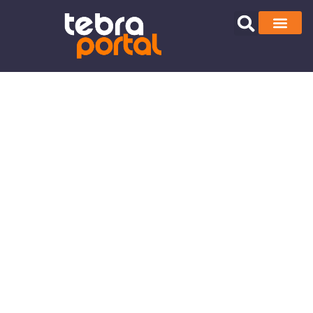
Mladi su podigli
glas: Štrajk
zaječarskih
srednjoškolaca
zbog lošeg
grejanja u