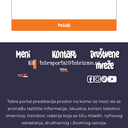
Pošalji
Meni
Kontakt
Društvene
mreže
tebraportal@tebrizam.rs
Digitalni svet
Glas mladih
Zapazi ovo
Šta se zbiva?
Tebra portal predstavlja prostor na kome će moći da se
pronađu različite informacije, iskustva, korisni tekstovi,
smernice, trendovi, rešenja koja se tiču mladih, njihovog
odrastanja, društvenog i životnog razvoja.