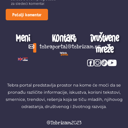
za sledeći komentar.
Meni
Kontakt
Društvene
mreže
tebraportal@tebrizam.rs
Digitalni svet
Glas mladih
Zapazi ovo
Šta se zbiva?
Tebra portal predstavlja prostor na kome će moći da se
pronađu različite informacije, iskustva, korisni tekstovi,
smernice, trendovi, rešenja koja se tiču mladih, njihovog
odrastanja, društvenog i životnog razvoja.
@Tebrizam2023