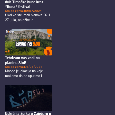
duh Timočke bune kroz
“Buna” festival
Šta se zbiva?
19/07/2024
Ukoliko ste imali planove 26. i
27. jula, otkažite ih,...
Tebrizam vas vodi na
planinu Stol!
Šta se zbiva?
03/06/2024
Mnogo je lokacija na koje
možemo da se uputimo i...
Uskršnja žurka u Zaječaru u