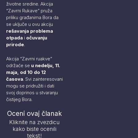
životne sredine. Akcija
“Zavrni Rukave” pruža
priliku građanima Bora da
se uključe u ovu akciju
rešavanja problema
otpada
i
očuvanju
prirode
.
Akcija “Zavrni ruakve”
održaće se
u nedelju, 11.
maja, od 10 do 12
časova
. Svi zainteresovani
mogu se pridružiti i dati
svoj doprinos u stvaranju
čistijeg Bora.
Oceni ovaj članak
Kliknite na zvezdicu
kako biste ocenili
tekst!