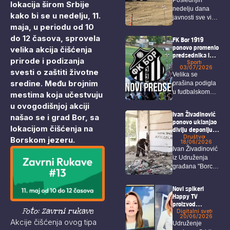
lokacija širom Srbije
velikog
nedelju dana
rudarskog
kako bi se u nedelju, 11.
javnosti sve više
kompleksa u
maja, u periodu od 10
blizini Zaječara
privlače pažnju
istražni radovi...
do 12 časova, sprovela
FK Bor 1919
ponovo promenio
velika akcija čišćenja
predsednika i
prirode i podizanja
rukovodstvo
Sport
03/07/2026
kluba
svesti o zaštiti životne
Velika se
sredine. Među brojnim
prašina podigla
u fudbalskom
mestima koja učestvuju
svetu nakon što
u ovogodišnjoj akciji
je...
Ivan Živadinović
našao se i grad Bor, sa
ponovo uklanjao
lokacijom čišćenja na
divlju deponiju
koja ugrožava i
Društvo
Borskom jezeru.
18/06/2026
zdravlje i
Ivan Živadinović
bezbednost
iz Udruženja
građana Bora
građana "Borci
za Bor“ ponovo
je...
Novi spikeri
Happy TV
proizvod
Foto: Zavrni rukave
veštačke
Digitalni svet
20/06/2026
inteligencije
Akcije čišćenja ovog tipa
Udruženje