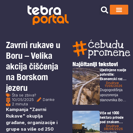
Zavrni rukave u
Boru – Velika
Najčitaniji tekstovi
akcija čišćenja
Ujedinjene nacije
na Borskom
potvrdile:
Ekonomski razvoj
u Borskom
Društvo
jezeru
11/06/2026
okrugu nije
Dugogodišnja
usklađen sa
Šta se zbiva?
upozorenja
zaštitom ljudskih
10/05/2025
Danke
stanovnika Bora,
prava i životne
2 minuta
sredine
Krivelja i okolnih
Kampanja "Zavrni
sela o
Više od 1000
Rukave" okuplja
posledicama...
hektara prirode
građane, organizacije i
pod znakom
pitanja: U planu
Društvo
grupe sa više od 250
08/06/2026
je izgradnja
Poslednjih