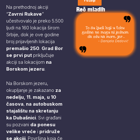
Na prethodnoj akciji
Reč mladih
“
Zavrni Rukave
”
učestvovalo je preko 5.500
ljudi na 160 lokacija širom
To su ljudi koji u toku
godine ne mogu ni jednom
Srbije, dok je ove godine
da odu na more, jer
broj prijavljenih lokacija
moraju da budu uvek sa
- Danijela Dedović
svojom stokom.
premašio 250
.
Grad Bor
se prvi put
priključuje
akciji sa lokacijom
na
Borskom jezeru
.
Na Borskom jezeru,
okupljanje je zakazano
za
nedelju, 11. maja, u 10
časova
,
na autobuskom
stajalištu na skretanju
ka Dubašnici
. Svi građani
su pozvani
da ponesu
velike vreće
i
pridruže
se akciji
. Površina koja će