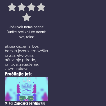
Još uvek nema ocena!
Budite prvi koji će oceniti
ovaj tekst!
akcija čišćenja
,
bor
,
borsko jezero
,
crnovrška
pruga
,
ekologija
,
očuvanje prirode
,
priroda
,
zagađenje
,
zavrni rukave
Pročitajte još:
Mladi Zaječarci oživljavaju