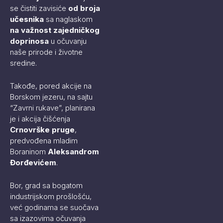
se čistiti zavisiće
od broja
učesnika
sa naglaskom
na važnost zajedničkog
doprinosa
u očuvanju
naše prirode i životne
sredine.
Takođe, pored akcije na
Borskom jezeru, na sajtu
“Zavrni rukave”, planirana
je i akcija čišćenja
Crnovrške pruge
,
predvođena mladim
Boraninom
Aleksandrom
Đorđevićem
.
Bor, grad sa bogatom
industrijskom prošlošću,
već godinama se suočava
sa izazovima očuvanja