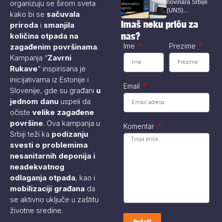
organizuju se širom sveta
novinara Srbije
(UNS)
kako bi se
sačuvala
upozorava da
Imaš neku priču za
priroda
i
smanjila
Happy TV nije
nas?
količina otpada na
obavestila...
Ime
Prezime
zagađenim površinama
.
Kampanja “
Zavrni
Rukave
” inspirisana je
inicijativama iz Estonije i
Email
Slovenije, gde su građani
u
jednom danu
uspeli da
očiste
velike zagađene
površine
. Ova kampanja u
Komentar
Srbiji teži ka
podizanju
svesti o problemima
nesanitarnih deponija i
neadekvatnog
odlaganja otpada
, kao i
mobilizaciji građana
da
se aktivno uključe u zaštitu
životne sredine.
Pošalji